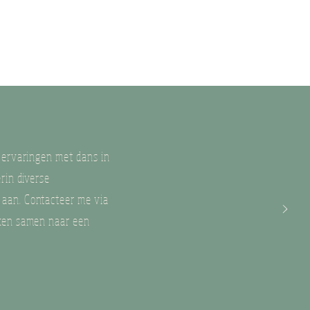
n ervaringen met dans in
erin diverse
aan. Contacteer me via
eken samen naar een