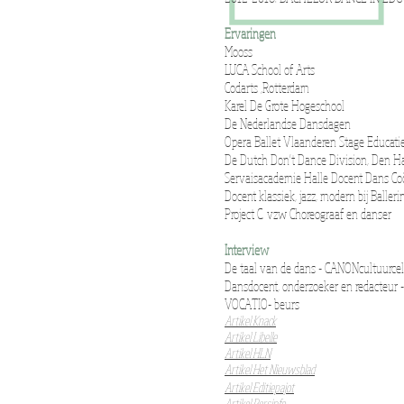
Ervaringen
Mooss
LUCA School of Arts
Codarts ,Rotterdam
Karel De Grote Hogeschool
De Nederlandse Dansdagen
Opera Ballet Vlaanderen Stage Educatie
De Dutch Don't Dance Division, Den Ha
Servaisacademie Halle Docent Dans Coö
Docent klassiek, jazz, modern bij Balle
Project C. vzw Choreograaf en danser
Interview
De taal van de dans - CANONcultuurce
Dansdocent, onderzoeker en redacteur 
VOCATIO- beurs
Artikel Knack
Artikel Libelle
Artikel HLN
Artikel Het Nieuwsblad
Artikel Editiepajot
Artikel Persinfo