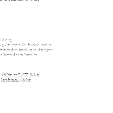
-afdeling
ag Verantwoordelijke Educatie Repetitor
rdinator dans, kunstkuur en lid kerngroep
rino Dansstudio's en Dance-Inn
l:
klik hier en KLASSE klik hier
- Dansdocent.nu:
klik hier