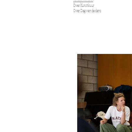
Over Kunstkuur
O
ver Dag van de dans