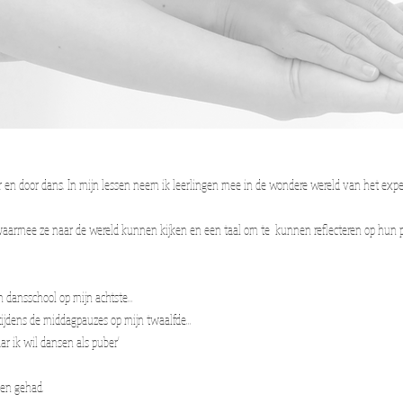
ver en door dans. In mijn lessen neem ik leerlingen mee in de wondere wereld van het expe
n waarmee ze naar de wereld kunnen kijken en een taal om te kunnen reflecteren op hun p
dansschool op mijn achtste...
ijdens de middagpauzes op mijn twaalfde...
r ik wil dansen als puber'
kken gehad.