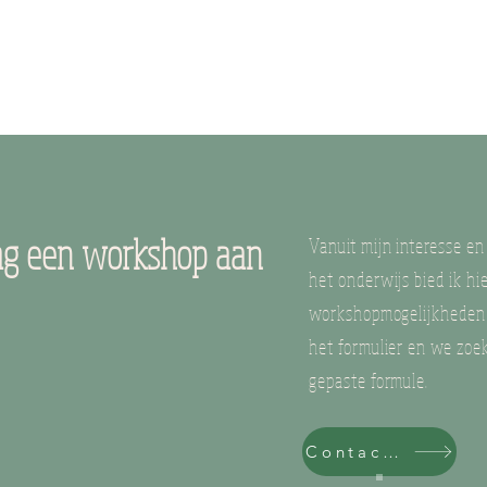
ag een workshop aan
Vanuit mijn interesse e
het onderwijs bied ik hi
workshopmogelijkheden 
het formulier en we zo
gepaste formule.
Contactformulier