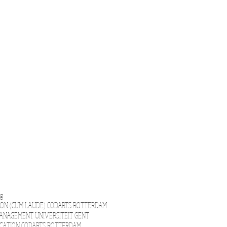
ng
TION (CUM LAUDE) CODARTS ROTTERDAM
ANAGEMENT UNIVERSITEIT GENT
UCATION CODARTS ROTTERDAM