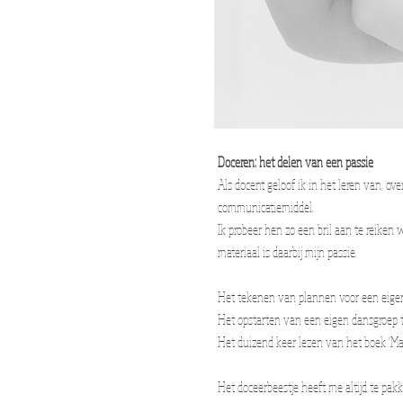
Doceren: het delen van een passie
Als docent geloof ik in het leren van, o
communicatiemiddel.
Ik probeer hen zo een bril aan te reike
materiaal is daarbij mijn passie.
Het tekenen van plannen voor een eigen 
Het opstarten van een eigen dansgroep t
Het duizend keer lezen van het boek 'Maa
Het doceerbeestje heeft me altijd te pa